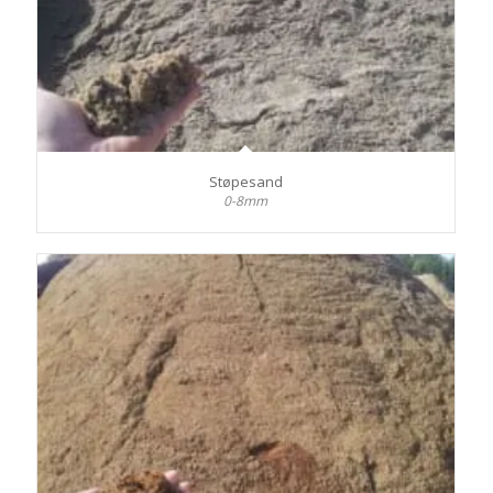
Støpesand
0-8mm