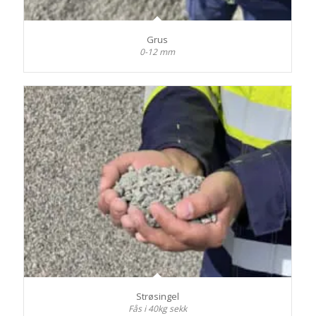
Grus
0-12 mm
Strøsingel
Fås i 40kg sekk