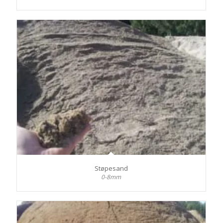
Støpesand
0-8mm