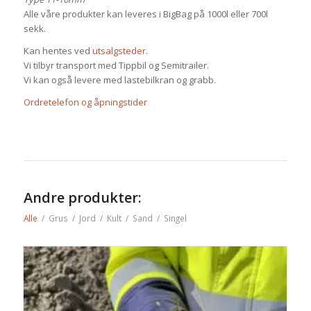
Alle våre produkter kan leveres i BigBag på 1000l eller 700l
sekk.
Kan hentes ved
utsalgsteder.
Vi tilbyr transport med Tippbil og Semitrailer.
Vi kan også levere med lastebilkran og grabb.
Ordretelefon og åpningstider
Andre produkter:
Alle
/
Grus
/
Jord
/
Kult
/
Sand
/
Singel