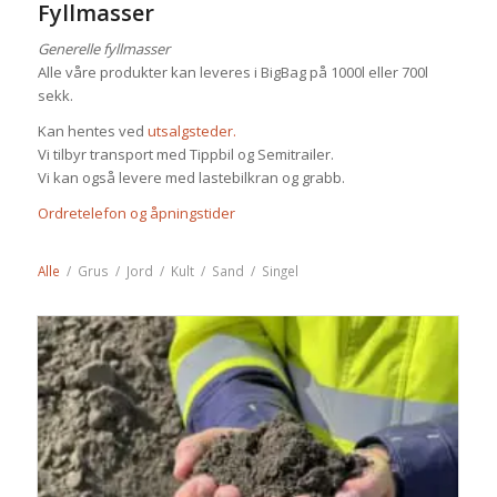
Fyllmasser
Generelle fyllmasser
Alle våre produkter kan leveres i BigBag på 1000l eller 700l
sekk.
Kan hentes ved
utsalgsteder.
Vi tilbyr transport med Tippbil og Semitrailer.
Vi kan også levere med lastebilkran og grabb.
Ordretelefon og åpningstider
Alle
/
Grus
/
Jord
/
Kult
/
Sand
/
Singel