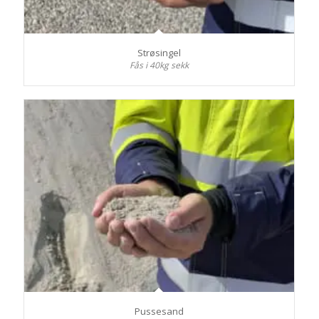
Strøsingel
Fås i 40kg sekk
Pussesand